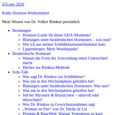
Skip
to
Ruths Hormon-Wohnzimmer
content
(Press
Mein Wissen von Dr. Volker Rimkus persönlich
Enter)
Beratungen
Hormon-Guide für deine AHA-Momente!
Blutungen unter bioidentischen Hormonen – was nun?
Wie ich aus meiner Schilddrüsenunterfunktion kam
Lippenherpes: Mein Wendepunkt!
Bioidentische Hormone
Warum die Form der Anwendung einen Unterschied
macht
Bücher zur Rimkus-Methode
Sofa-Talk
Was sagt Dr. Rimkus zur Schilddrüse?
Was mir in den Wechseljahren geholfen hat!
Blutungen unter bioidentischen Hormonen: Was nun?
Was mir in den Wechseljahren geholfen hat!
Jod bei Myomen & Brustzysten – sinnvoll oder
überschätzt?
Was Dr. Rimkus zu Gewichtszunahmen sagt
„Woman on Fire“ von Dr. Sheila de Liz
Prostata & Bauchfett: Warum Testosteron zu kurz