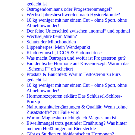
gedacht ist
Östrogendominanz oder Progesteronmangel?
Wechseljahresbeschwerden nach Hysterektomie?
10 kg weniger mit nur einem Cut – ohne Sport, ohne
Abnehmwunder!
Der feine Unterschied zwischen „normal“ und optimal
Wechseljahre beim Mann?
Schutz der Mitochondrien
Lippenherpes: Mein Wendepunkt
Kinderwunsch, PCOS & Endometriose
Was macht Östrogen und wofür ist Progesteron gut?
Bioidentische Hormone auf Kassenrezept: Warum das
„Schema F“ oft scheitert
Prostata & Bauchfett: Warum Testosteron zu kurz
gedacht ist
10 kg weniger mit nur einem Cut – ohne Sport, ohne
Abnehmwunder!
Hormonrezeptoren erklärt: Das Schlüssel-Schloss-
Prinzip
Nahrungsmittelergänzungen & Qualität: Wenn „ohne
Zusatzstoffe“ zur Falle wird
Warum Magnesium nicht gleich Magnesium ist
Eiweißmangel trotz gesunder Ernährung? Was hinter
meinem Heißhunger auf Eier steckte
Gibt es Studien zu bioidentischen Hormonen?