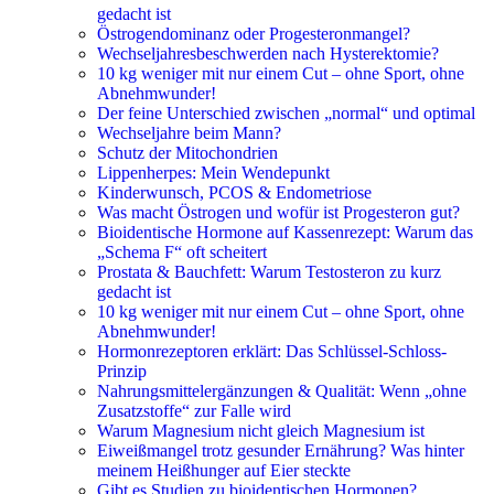
gedacht ist
Östrogendominanz oder Progesteronmangel?
Wechseljahresbeschwerden nach Hysterektomie?
10 kg weniger mit nur einem Cut – ohne Sport, ohne
Abnehmwunder!
Der feine Unterschied zwischen „normal“ und optimal
Wechseljahre beim Mann?
Schutz der Mitochondrien
Lippenherpes: Mein Wendepunkt
Kinderwunsch, PCOS & Endometriose
Was macht Östrogen und wofür ist Progesteron gut?
Bioidentische Hormone auf Kassenrezept: Warum das
„Schema F“ oft scheitert
Prostata & Bauchfett: Warum Testosteron zu kurz
gedacht ist
10 kg weniger mit nur einem Cut – ohne Sport, ohne
Abnehmwunder!
Hormonrezeptoren erklärt: Das Schlüssel-Schloss-
Prinzip
Nahrungsmittelergänzungen & Qualität: Wenn „ohne
Zusatzstoffe“ zur Falle wird
Warum Magnesium nicht gleich Magnesium ist
Eiweißmangel trotz gesunder Ernährung? Was hinter
meinem Heißhunger auf Eier steckte
Gibt es Studien zu bioidentischen Hormonen?