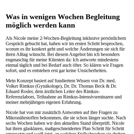
Was in wenigen Wochen Begleitung
möglich werden kann
Als Nicole meine 2-Wochen-Begleitung inklusive persönlichem
Gespräch gebucht hat, haben wir im ersten Schritt besprochen,
worum es ihr konkret geht und welche Änderungen sie sich für
ihren Alltag wünscht. Bei diesem Angebot bin ich besonders
engmaschig für meine Klienten da: Ich antworte mindestens
einmal täglich und bei Bedarf auch öfter. So klären wir Fragen
sofort, und es entstehen erst gar keine Unsicherheiten.
Mein Konzept basiert auf fundiertem Wissen von Dr. med.
Volker Rimkus (Gynäkologe), Dr. Dr. Thomas Beck & Dr.
Eduard Rosler, dem ärztlichen Leiter des Rimkus-
Referenzlabors, Teilnahme an Rimkus-Intensivseminaren und
meiner mehrjährigen eigenen Erfahrung.
Nicole hat von mir zusätzlich Antworten auf ihre Fragen zu
Mikronährstoffen bekommen, die sie schon länger suchte. Nach
sechs Wochen haben wir den aktuellen Stand überprüft. Nicole
hat ihren glasklaren, maßgeschneiderten Plan Schritt für Schritt
umgesetzt und weiß jetzt, an welchen Stellschrauben sie drehen