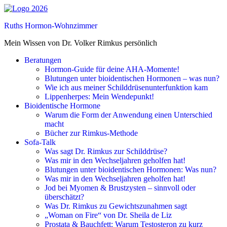
Skip
to
Ruths Hormon-Wohnzimmer
content
(Press
Mein Wissen von Dr. Volker Rimkus persönlich
Enter)
Beratungen
Hormon-Guide für deine AHA-Momente!
Blutungen unter bioidentischen Hormonen – was nun?
Wie ich aus meiner Schilddrüsenunterfunktion kam
Lippenherpes: Mein Wendepunkt!
Bioidentische Hormone
Warum die Form der Anwendung einen Unterschied
macht
Bücher zur Rimkus-Methode
Sofa-Talk
Was sagt Dr. Rimkus zur Schilddrüse?
Was mir in den Wechseljahren geholfen hat!
Blutungen unter bioidentischen Hormonen: Was nun?
Was mir in den Wechseljahren geholfen hat!
Jod bei Myomen & Brustzysten – sinnvoll oder
überschätzt?
Was Dr. Rimkus zu Gewichtszunahmen sagt
„Woman on Fire“ von Dr. Sheila de Liz
Prostata & Bauchfett: Warum Testosteron zu kurz