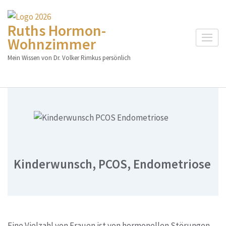
Skip
to
Ruths Hormon-
content
Wohnzimmer
(Press
Mein Wissen von Dr. Volker Rimkus persönlich
Enter)
Kinderwunsch, PCOS, Endometriose
Eine Vielzahl von Frauen ist von hormonellen Störungen